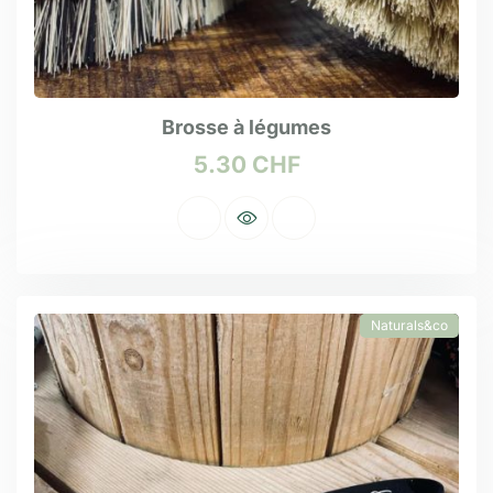
Brosse à légumes
5.30
CHF
Naturals&co