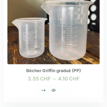
Bécher Griffin gradué (PP)
3.55
CHF
–
4.10
CHF