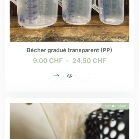
Bécher gradué transparent (PP)
9.00
CHF
–
24.50
CHF
Naturals&co