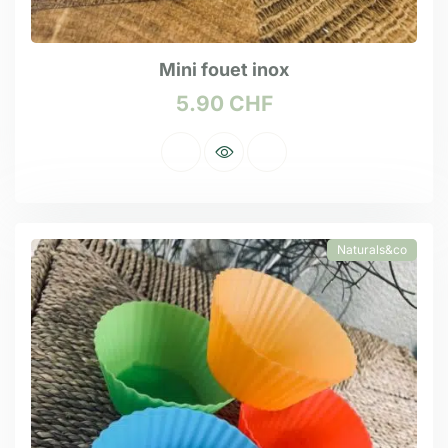
Mini fouet inox
5.90
CHF
Naturals&co