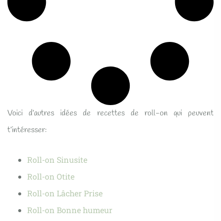
Voici d’autres idées de recettes de roll-on qui peuvent
t’intéresser:
Roll-on Sinusite
Roll-on Otite
Roll-on Lâcher Prise
Roll-on Bonne humeur