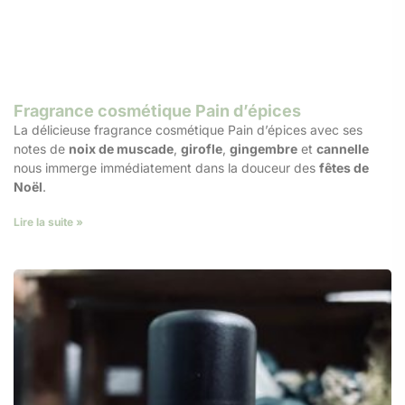
Fragrance cosmétique Pain d’épices
La délicieuse fragrance cosmétique Pain d’épices avec ses
notes de
noix de muscade
,
girofle
,
gingembre
et
cannelle
nous immerge immédiatement dans la douceur des
fêtes de
Noël
.
Lire la suite »