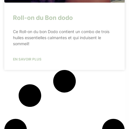
Roll-on du Bon dodo
Ce Roll-on du bon Dodo contient un combo de trois
huiles essentielles calmantes et qui induisent le
sommeil!​
EN SAVOIR PLUS