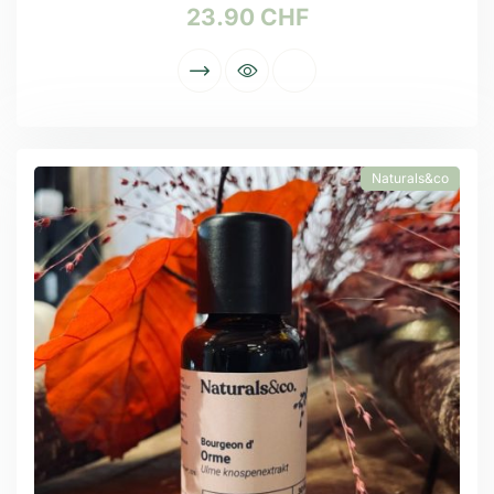
23.90
CHF
Naturals&co