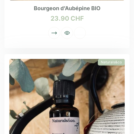
Bourgeon d’Aubépine BIO
23.90
CHF
Naturals&co