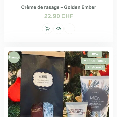
Crème de rasage – Golden Ember
22.90
CHF
10%
Promo!
Mr Bear Family
Phytomed