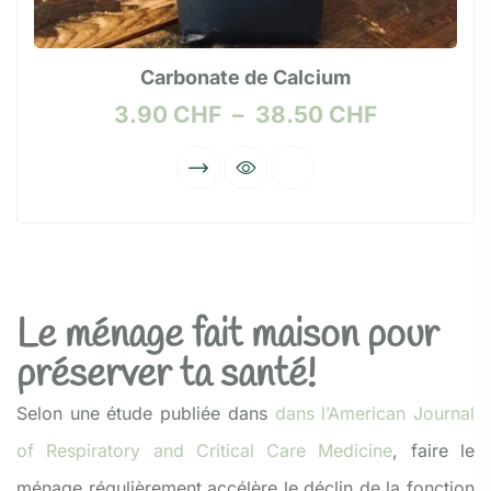
Carbonate de Calcium
3.90
CHF
–
38.50
CHF
Le ménage fait maison pour
préserver ta santé!
Selon une étude publiée dans
dans l’American Journal
of Respiratory and Critical Care Medicine
, faire le
ménage régulièrement accélère le déclin de la fonction