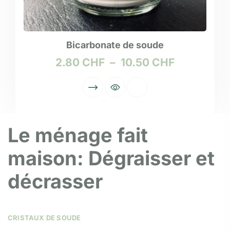
Bicarbonate de soude
2.80
CHF
–
10.50
CHF
Le ménage fait
maison: Dégraisser et
décrasser
CRISTAUX DE SOUDE