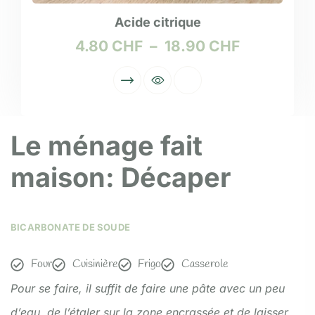
Acide citrique
4.80
CHF
–
18.90
CHF
Le ménage fait
maison: Décaper
BICARBONATE DE SOUDE
Four
Cuisinière
Frigo
Casserole
Pour se faire, il suffit de faire une pâte avec un peu
d’eau, de l’étaler sur la zone encrassée et de laisser