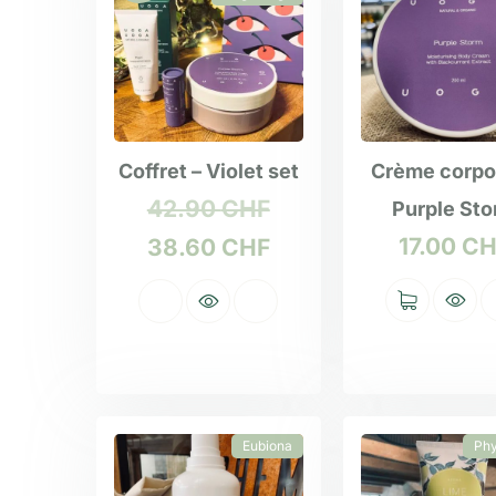
Coffret – Violet set
Crème corpo
42.90
CHF
Purple St
17.00
CH
38.60
CHF
Eubiona
Ph