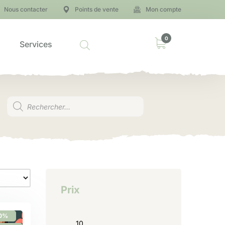
Nous contacter
Points de vente
Mon compte
0
Services
Prix
0%