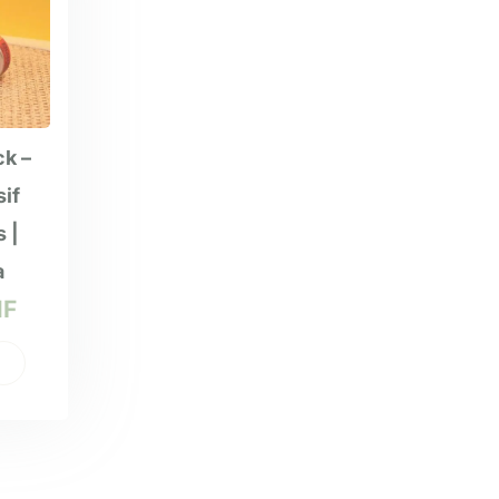
ck –
sif
 |
a
HF