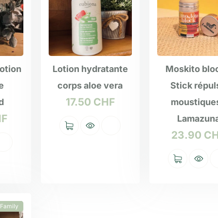
otion
Lotion hydratante
Moskito blo
e
corps aloe vera
Stick répul
17.50
CHF
d
moustiques
HF
Lamazun
23.90
C
 Family