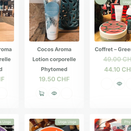
Uoga
roma
Cocos Aroma
Coffret – Gree
49.00
C
relle
Lotion corporelle
44.10
CH
d
Phytomed
HF
19.50
CHF
a Uoga
Uoga Uoga
Phy