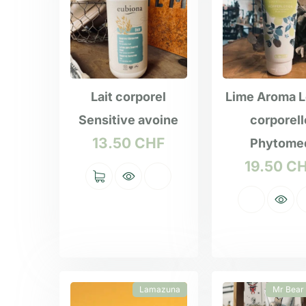
Lait corporel
Lime Aroma L
Sensitive avoine
corporell
13.50
CHF
Phytome
19.50
C
Lamazuna
Mr Bear