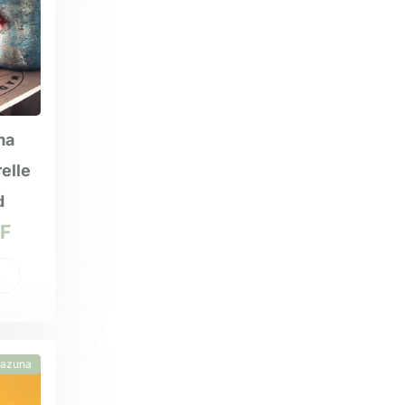
ma
elle
d
F
azuna