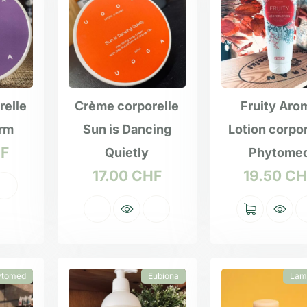
relle
Crème corporelle
Fruity Aro
orm
Sun is Dancing
Lotion corpor
F
Quietly
Phytome
17.00
CHF
19.50
CH
ytomed
Eubiona
Lam