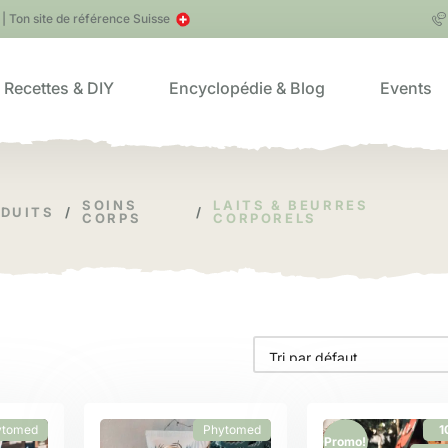
| Ton site de référence Suisse
Recettes & DIY
Encyclopédie & Blog
Events
SOINS
LAITS & BEURRES
DUITS
/
/
CORPS
CORPORELS
ytomed
Phytomed
1
Promo!