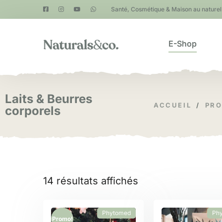
Santé, Cosmétique & Maison au naturel 
E-Shop
Laits & Beurres
ACCUEIL
/
PRO
corporels
14 résultats affichés
Phytomed
Ph
Promo!