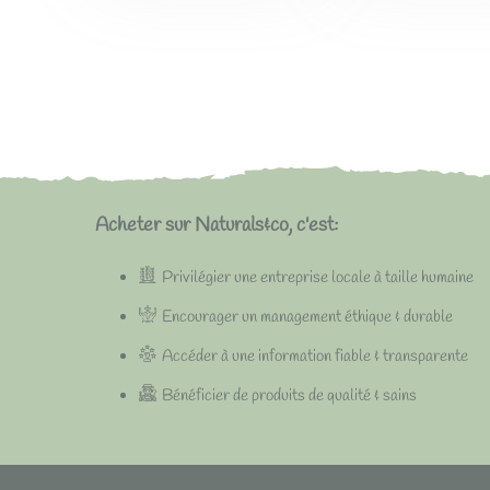
Acheter sur Naturals&co, c'est:
Privilégier une entreprise locale à taille humaine
Encourager un management éthique & durable
Accéder à une information fiable & transparente
Bénéficier de produits de qualité & sains