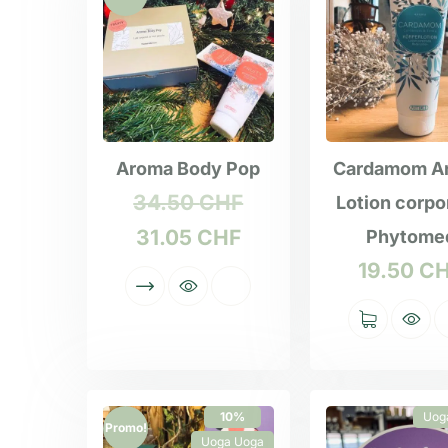
Aroma Body Pop
Cardamom A
34.50
CHF
Lotion corpo
31.05
CHF
Phytome
19.50
C
10%
Uog
Promo!
Uoga Uoga