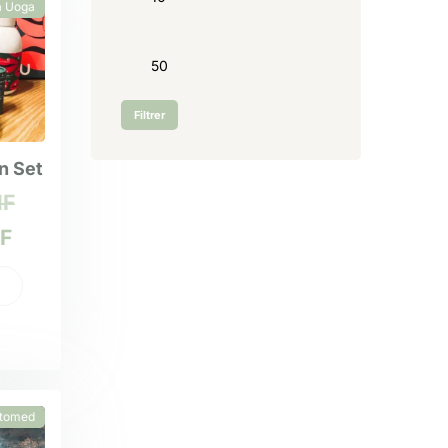
 Uoga
Filtrer
n Set
HF
F
tomed