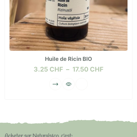
Huile de Ricin BIO
3.25
CHF
–
17.50
CHF
Acheter sur Naturals&co, c'est: